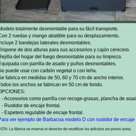
Modelo totalmente desmontable para su fácil transporte.
Con 2 ruedas y mango abatible para su desplazamiento.
Incluye 2 bandejas laterales desmontables.
Dispone de dos alturas para sus accesorios y cajón cenicero.
Rejilla del hogar del fuego desmontable para su limpieza.
Equipada con parrilla de asado y puños desmontables.
Se puede usar con carbón vegetal o con leña.
Se fabrica en medidas de 50, 60 y 70 cm de ancho interior.
Todos los anchos se fabrican en 50 cm de fondo.
 OPCIONES:
Accesorios como parrilla con recoge-grasas, plancha de asad
Rustidor de encaje frontal.
Espetero regulable de encaje frontal.
Para ver ejemplo de Barbacoa modelo D con rustidor de encaje fr
NOTA: La fábrica se reserva el derecho de modificar los artículos sin previo aviso.