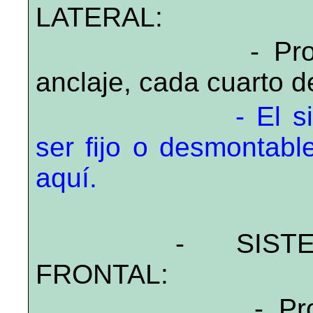
LATERAL:
- Provis
anclaje, cada cuarto d
- El sist
ser fijo o desmontabl
aquí.
- SIST
FRONTAL:
- Provist