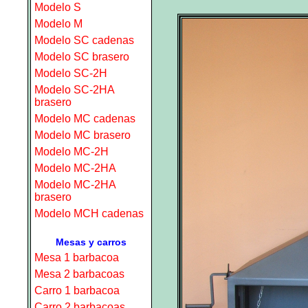
Modelo S
Modelo M
Modelo SC cadenas
Modelo SC brasero
Modelo SC-2H
Modelo SC-2HA
brasero
Modelo MC cadenas
Modelo MC brasero
Modelo MC-2H
Modelo MC-2HA
Modelo MC-2HA
brasero
Modelo MCH cadenas
Mesas y carros
Mesa 1 barbacoa
Mesa 2 barbacoas
Carro 1 barbacoa
Carro 2 barbacoas